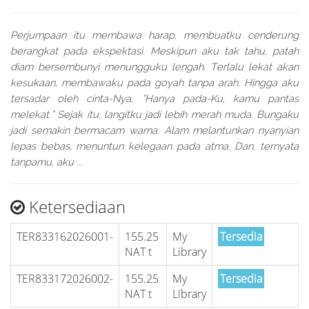
Perjumpaan itu membawa harap, membuatku cenderung
berangkat pada ekspektasi. Meskipun aku tak tahu, patah
diam bersembunyi menungguku lengah. Terlalu lekat akan
kesukaan, membawaku pada goyah tanpa arah. Hingga aku
tersadar oleh cinta-Nya, “Hanya pada-Ku, kamu pantas
melekat.” Sejak itu, langitku jadi lebih merah muda. Bungaku
jadi semakin bermacam warna. Alam melantunkan nyanyian
lepas bebas, menuntun kelegaan pada atma. Dan, ternyata
tanpamu, aku ...
Ketersediaan
TER833162026001-
155.25
My
Tersedia
NAT t
Library
TER833172026002-
155.25
My
Tersedia
NAT t
Library