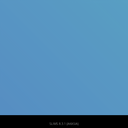
Judul
Pengarang
Subyek
ISBN/ISSN
Tipe Koleksi
Lokasi
GMD
SLIMS 8.3.1 (AKASIA)