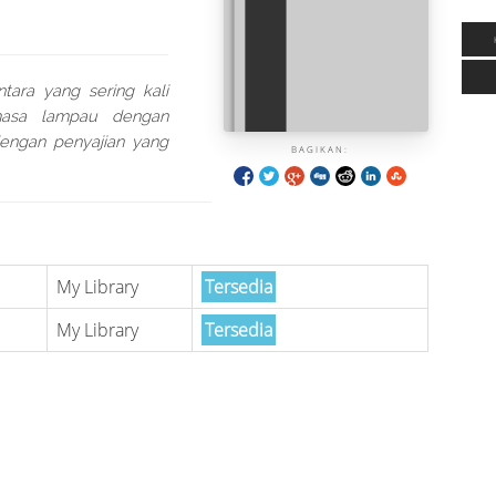
ntara yang sering kali
masa lampau dengan
dengan penyajian yang
BAGIKAN:
My Library
Tersedia
My Library
Tersedia