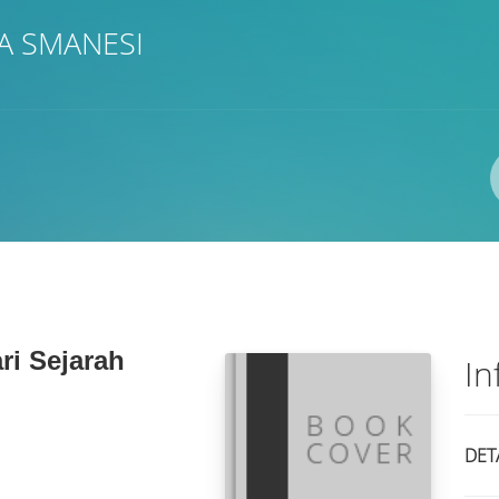
A SMANESI
Pengarang
ISBN/ISSN
Lokasi
ri Sejarah
In
DET