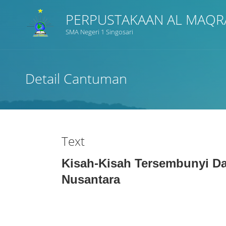
PERPUSTAKAAN AL MAQR
SMA Negeri 1 Singosari
Judul
Detail Cantuman
Subyek
Tipe Koleksi
Text
GMD
Kisah-Kisah Tersembunyi Da
Nusantara
Pencarian