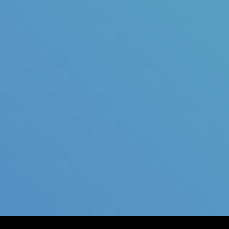
Judul
Pengarang
Subyek
ISBN/ISSN
Tipe Koleksi
Lokasi
GMD