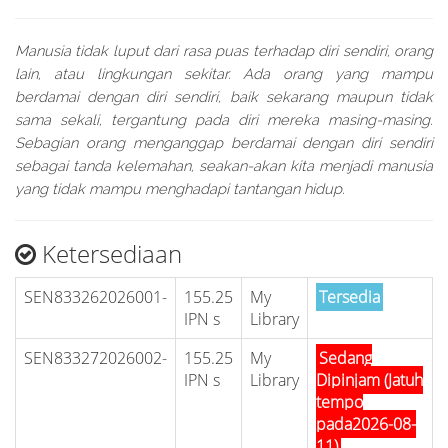
Manusia tidak luput dari rasa puas terhadap diri sendiri, orang
lain, atau lingkungan sekitar. Ada orang yang mampu
berdamai dengan diri sendiri, baik sekarang maupun tidak
sama sekali, tergantung pada diri mereka masing-masing.
Sebagian orang menganggap berdamai dengan diri sendiri
sebagai tanda kelemahan, seakan-akan kita menjadi manusia
yang tidak mampu menghadapi tantangan hidup.
Ketersediaan
SEN833262026001-
155.25
My
Tersedia
IPN s
Library
SEN833272026002-
155.25
My
Sedang
IPN s
Library
Dipinjam (Jatuh
tempo
pada2026-08-
11)