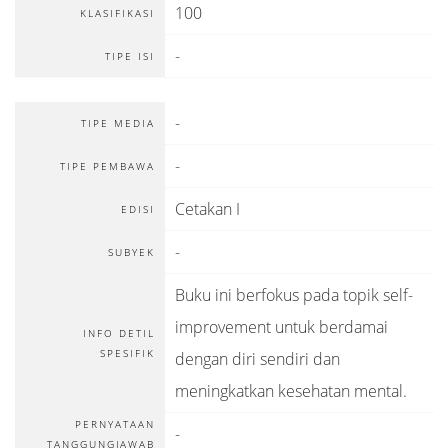
100
KLASIFIKASI
-
TIPE ISI
-
TIPE MEDIA
-
TIPE PEMBAWA
Cetakan I
EDISI
-
SUBYEK
Buku ini berfokus pada topik self-
improvement untuk berdamai
INFO DETIL
SPESIFIK
dengan diri sendiri dan
meningkatkan kesehatan mental.
PERNYATAAN
-
TANGGUNGJAWAB