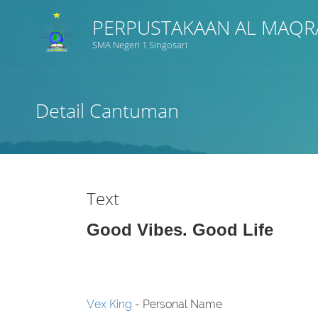
PERPUSTAKAAN AL MAQR
SMA Negeri 1 Singosari
Judul
Detail Cantuman
Subyek
Tipe Koleksi
Text
GMD
Good Vibes. Good Life
Pencarian
Vex King
- Personal Name