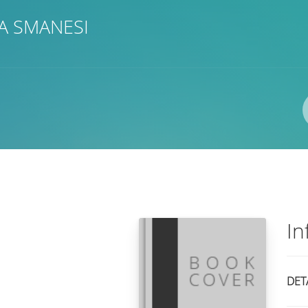
A SMANESI
Pengarang
ISBN/ISSN
Lokasi
In
DET