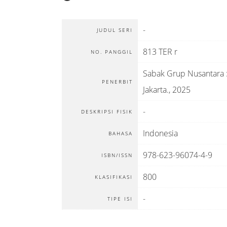
-
JUDUL SERI
813 TER r
NO. PANGGIL
Sabak Grup Nusantara
PENERBIT
Jakarta
.,
2025
-
DESKRIPSI FISIK
Indonesia
BAHASA
978-623-96074-4-9
ISBN/ISSN
800
KLASIFIKASI
-
TIPE ISI