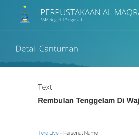
PERPUSTAKAAN AL MAQR
SMA Negeri 1 Singosari
Judul
Detail Cantuman
Subyek
Tipe Koleksi
Text
GMD
Rembulan Tenggelam Di Wa
Pencarian
Tere Liye
- Personal Name