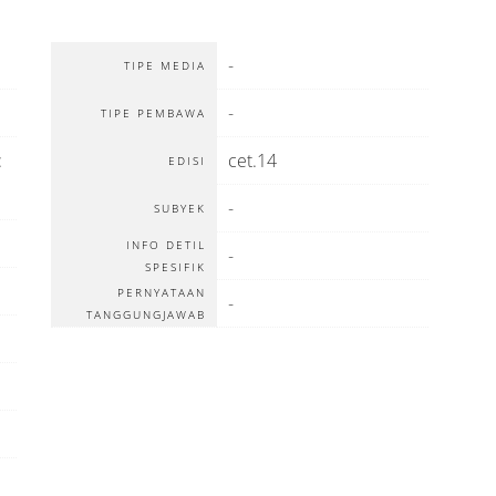
-
TIPE MEDIA
-
TIPE PEMBAWA
:
cet.14
EDISI
-
SUBYEK
INFO DETIL
-
SPESIFIK
PERNYATAAN
-
TANGGUNGJAWAB