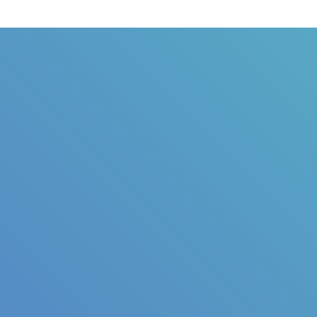
Judul
Pengarang
Subyek
ISBN/ISSN
Tipe Koleksi
Lokasi